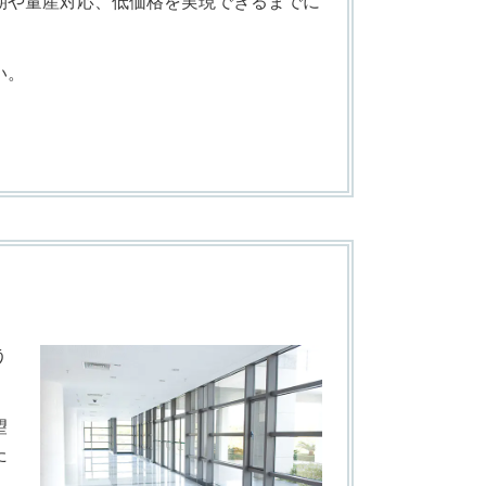
期や量産対応、低価格を実現できるまでに
い。
う
望
た