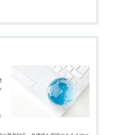
。
業
を
ま