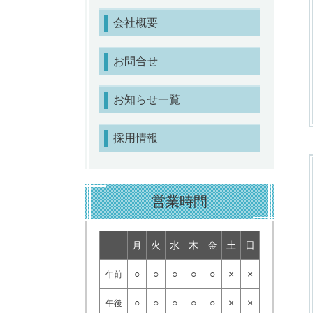
会社概要
お問合せ
お知らせ一覧
採用情報
営業時間
月
火
水
木
金
土
日
○
○
○
○
○
×
×
午前
○
○
○
○
○
×
×
午後