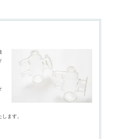
数
を
を
たします。